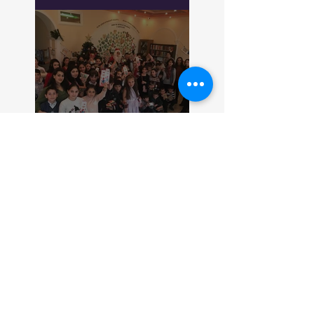
Merry Christmas and
Happy Holidays from
Debi Arach!
Merry Christmas !