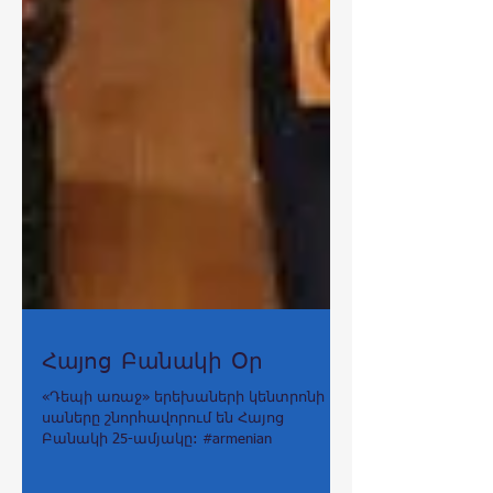
Հայոց Բանակի Օր
«Դեպի առաջ» երեխաների կենտրոնի
սաները շնորհավորում են Հայոց
Բանակի 25-ամյակը: #armenian