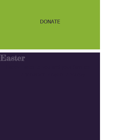
DONATE
Easter
Happy Easter to you and your families ! 
🐰🐣🌸#debiarach 
#easter
#holiday