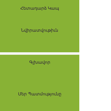
Հետադարձ Կապ
Նվիրատվութիւն
Գլխավոր
Մեր Պատմությունը