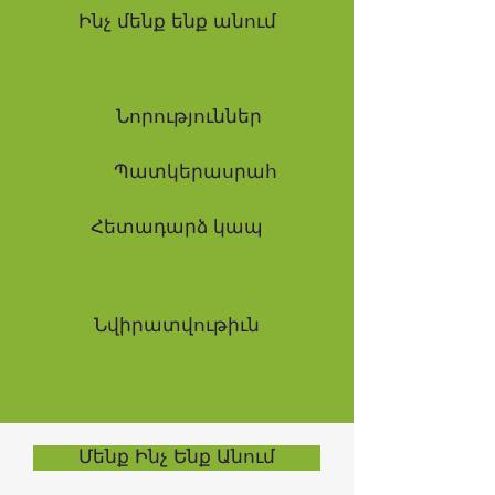
Ինչ մենք ենք անում
Նորություններ
Պատկերասրահ
Հետադարձ կապ
Նվիրատվութիւն
Մենք Ինչ Ենք Անում