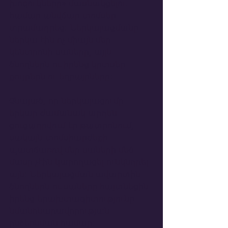
խոզուկները» մասնակցելու 
համար անվճար տոմսեր 
տրամադրեց: Ներկայացմանը 
ներկա էին ոչ միայն մեր 
կենտրոնի սաները, այլև 
ծնողներն ու իրենց կրտսեր 
քույրերն ու եղբայրները:
Չնայած, որ ներկայացումը 
երկար ժամանակ արդեն 
ցուցադրվում էր թատրոնում, 
սակայն տոմսիարժեքի 
պատճառով մեր սաների մեծ 
մասը չէին կարողացել ունկնդրել 
այն: Ներկայացման ավարտին 
ծնողներն ու սաները հայտնեցին 
իրենց երախտագիտությունը 
նմանհնարավորության 
ընձեռնման համար: