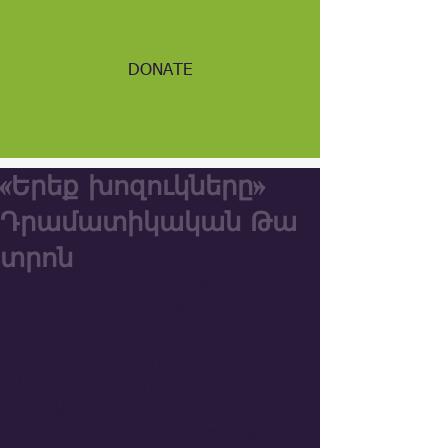
DONATE
«Երեք խոզուկները»
Դրամատիկական Թա
տրոն
Գյումրու Վ.Աճեմյանի Պետական 
Դրամատիկական Թատրոնի 
տնօրինությունը «Դեպի առաջ» 
երեխաների զարգացման 
կենտրոնի բոլոր սաներին 
հունվարի 14 ին ամանորյա 
ուրախներկայացման՝ «Երեք 